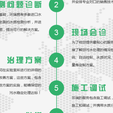
关于我们
环瑞动态
更多>>
环瑞生态：专业
荣耀加冕 | 
环瑞生态七周年
除氟剂处理含氟工
光伏行业除氟方
政策法规
山东环瑞生态科技有限公司是一家专注于废水提标治理的环
保技术企业，坐落于鲁中腹地—莱芜国家高新技术开发区。
公司创始团队是几位怀揣着“天蓝、云白、水清”的环保理