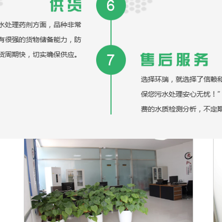
想，肩负着“实现经济与环境和谐发展使命”的高校毕业生，
他们源自清华大学、同济大学、南京理工大学等知名高校。
氟化物之《地表水环
环瑞生态是全
国最早研究、处理低浓度氟化物的企业之一，并有实际的煤
氟化物之《生活饮用
化工除氟工程...
氟化物之《污水综合