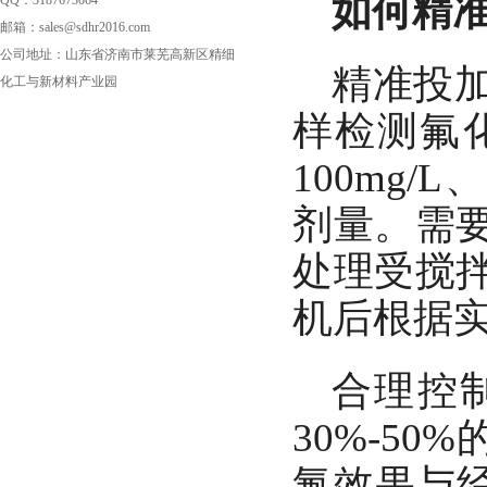
如何精
QQ：3187673064
邮箱：sales@sdhr2016.com
公司地址：山东省济南市莱芜高新区精细
精准投加
化工与新材料产业园
样检测氟化
100mg
剂量。需
处理受搅
机后根据
合理控
30%-5
氟效果与