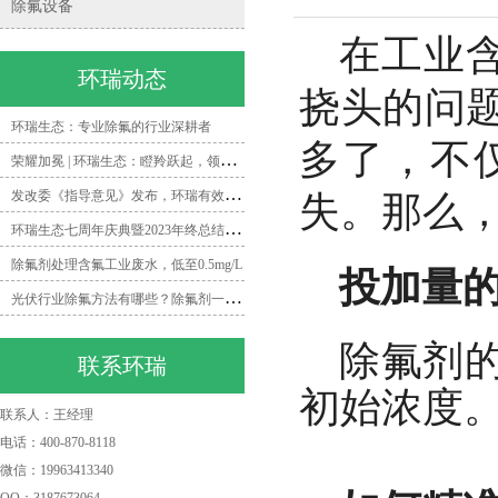
除氟设备
在工业
环瑞动态
挠头的问
环瑞生态：专业除氟的行业深耕者
多了，不
荣
耀加冕 | 环瑞生态：瞪羚跃起，领跑除氟领域新时代
发
改委《指导意见》发布，环瑞有效打造矿井水除氟一体化解决方案
失。那么
环
瑞生态七周年庆典暨2023年终总结会圆满落幕
除氟剂处理含氟工业废水，低至0.5mg/L
投加量
光
伏行业除氟方法有哪些？除氟剂一招帮你搞定！
除氟剂
联系环瑞
初始浓度
联系人：王经理
电话：400-870-8118
微信：19963413340