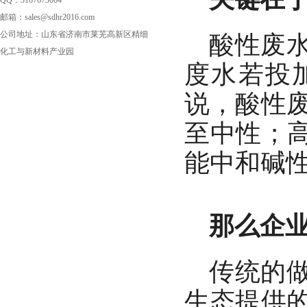
QQ：3187673064
邮箱：sales@sdhr2016.com
公司地址：山东省济南市莱芜高新区精细
酸性废
化工与新材料产业园
度水若投
说，酸性
至中性；
能中和碱
那么企
传统的
生态提供