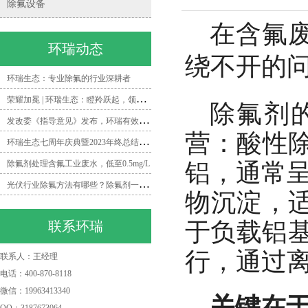
除氟设备
在含氟
环瑞动态
绕不开的
环瑞生态：专业除氟的行业深耕者
荣
耀加冕 | 环瑞生态：瞪羚跃起，领跑除氟领域新时代
除氟剂
发
改委《指导意见》发布，环瑞有效打造矿井水除氟一体化解决方案
营：酸性
环
瑞生态七周年庆典暨2023年终总结会圆满落幕
除氟剂处理含氟工业废水，低至0.5mg/L
铝，通常呈
光
伏行业除氟方法有哪些？除氟剂一招帮你搞定！
物沉淀，
于负载铝基
联系环瑞
行，通过
联系人：王经理
电话：400-870-8118
微信：19963413340
关键在