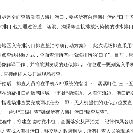
目标是全面查清渤海入海排污口，要将所有向渤海排污的“口子”
水排口
,
包括通过管道、涵洞、沟渠等直接排放污染物的涉水排
海地区入海排污口排查整治专项行动方案》，此次现场排查采用“
难点查缺补漏方式，全面查清所有向渤海排污的“口子”。目前，
图像解译工作，并将航测发现的疑似排污口信息逐一甄别落入手
式，直接组织人员开展现场核查。
开始后，排查人员将在手机
APP
系统的指引下，紧紧盯住“三下五
存在隐蔽排口的敏感区域；“五处”指海边、入海河流边、港口码
二”指现场排查要完成两项任务，即：无人机提供的疑似点位要查
”，通过“
三级排查
”确保所有入海排污口“应查尽查”。
过程中，将建立临时党小组，全面落实从严治党、纪律作风各
地方查找入海排污口，移交地方政府解决，所有排查人员的现场