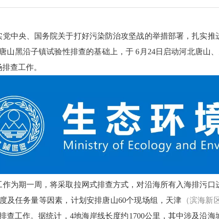
实党中央、国务院关于打好污染防治攻坚战的举措部署，扎实推
唐山黑沿子镇试验性排查的基础上，于
6
月
24
日启动河北唐山、
场排查工作。
工作为期一周，将采取拉网式排查方式，对沿海所有入海排污口
度及任务量等因素，计划安排唐山
60
个现场组，天津
（滨海新
排查工作。据统计，
4
地海岸线长度约
1700
公里，其中涉及沿海