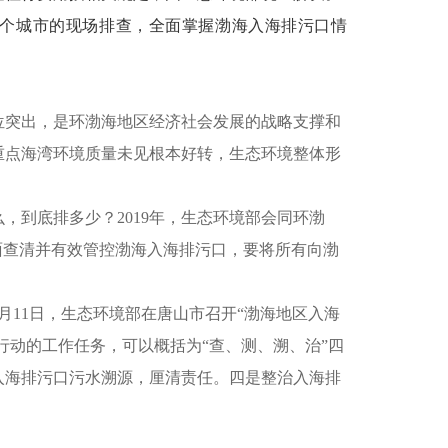
个城市的现场排查，全面掌握渤海入海排污口情
位突出，是环渤海地区经济社会发展的战略支撑和
重点海湾环境质量未见根本好转，生态环境整体形
么，到底排多少？
2019
年，生态环境部会同环渤
面查清并有效管控渤海入海排污口，要将所有向渤
月
11
日，生态环境部在唐山市召开
“
渤海地区入海
行动的工作任务，可以概括为
“
查、测、溯、治
”
四
入海排污口污水溯源，厘清责任。四是整治入海排