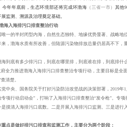
，今年年底前，生态环境部还将完成环渤海
（三省一市）
其他
9
开展监测、溯源及治理奠定基础。
渤海入海排污口排查整治行动
国唯一的半封闭型内海，自然生态独特、地缘优势显著、战略地
年来，渤海水质有所改善，但陆源污染物排放总量仍居高不下，
渤海到底有多少排污口，到底在哪里排，到底谁在排，到底排什
政府全力推进渤海入海排污口排查整治专项行动，主要目标是全
”
查清楚。
实党中央、国务院关于打好污染防治攻坚战的决策部署，
2019
年
1
治专项行动启动会
”
，打响了入海排污口排查整治
“
发令枪
”
。专项
一是摸清入海排污口底数。二是开展入海排污口监测。三是进行
作重点是做好排污口排查和监测工作，主要分为两个阶段：