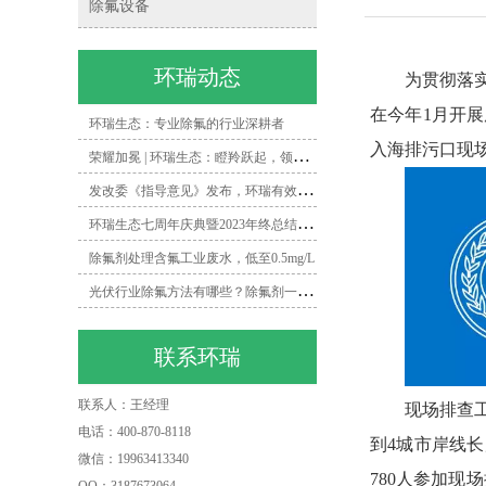
除氟设备
环瑞动态
为贯彻落
在今年
1
月开展
环瑞生态：专业除氟的行业深耕者
入海排污口现
荣
耀加冕 | 环瑞生态：瞪羚跃起，领跑除氟领域新时代
发
改委《指导意见》发布，环瑞有效打造矿井水除氟一体化解决方案
环
瑞生态七周年庆典暨2023年终总结会圆满落幕
除氟剂处理含氟工业废水，低至0.5mg/L
光
伏行业除氟方法有哪些？除氟剂一招帮你搞定！
联系环瑞
联系人：王经理
现场排查
电话：400-870-8118
到
4
城市岸线长
微信：19963413340
780
人参加现场