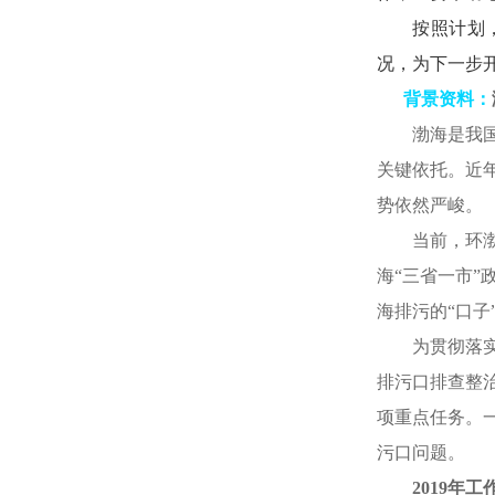
按照计划
况，为下一步
背景资料：
渤海是我
关键依托。近
势依然严峻。
当前，环
海
“
三省一市
”
海排污的
“
口子
为贯彻落
排污口排查整
项重点任务。
污口问题。
2019
年工