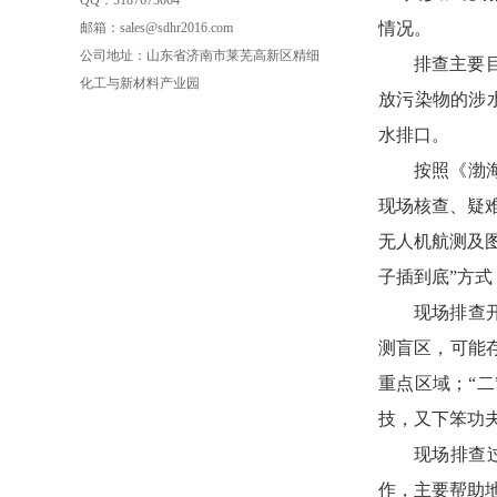
QQ：3187673064
情况。
邮箱：sales@sdhr2016.com
公司地址：山东省济南市莱芜高新区精细
排查主要
化工与新材料产业园
放污染物的涉
水排口。
按照《渤
现场核查、疑
无人机航测及
子插到底”方
现场排查
测盲区，可能
重点区域；“
技，又下笨功夫
现场排查
作，主要帮助