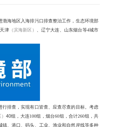
进渤海地区入海排污口排查整治工作，生态环境部
天津
（滨海新区）
、辽宁大连、山东烟台等
4
城市
进行排查，实现有口皆查、应查尽查的目标。考虑
区）
40
组，大连
100
组，烟台
60
组，合计
260
组，共
城镇、港口、码头、工业、渔业和自然岸线等多种