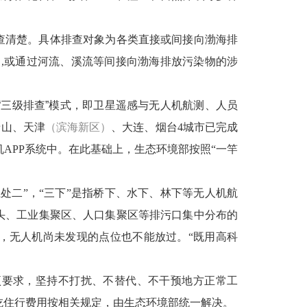
查清楚。具体排查对象为各类直接或间接向渤海排
口
,
或通过河流、溪流等间接向渤海排放污染物的涉
三级排查”模式，即卫星遥感与无人机航测、人员
唐山、天津
（滨海新区）
、大连、烟台
4
城市已完成
机
APP
系统中。在此基础上，生态环境部按照“一竿
处二”，“三下”是指桥下、水下、林下等无人机航
头、工业集聚区、人口集聚区等排污口集中分布的
，无人机尚未发现的点位也不能放过。“既用高科
项要求，坚持不打扰、不替代、不干预地方正常工
吃住行费用按相关规定，由生态环境部统一解决。