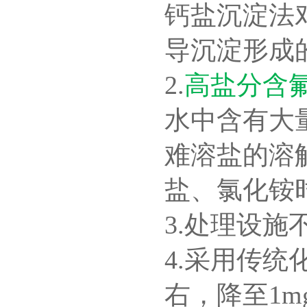
钙盐沉淀法
导沉淀形成
2.
高盐分含
水中含有大
难溶盐的溶
盐、氯化铵
3.处理设
4.采用传统
右，
降至1m