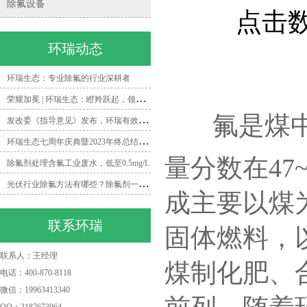
除氟设备
点击数：
环瑞动态
环瑞生态：专业除氟的行业深耕者
荣
耀加冕 | 环瑞生态：瞪羚跃起，领跑除氟领域新时代
氟是煤中含
发
改委《指导意见》发布，环瑞有效打造矿井水除氟一体化解决方案
环
瑞生态七周年庆典暨2023年终总结会圆满落幕
量分数在
47
除氟剂处理含氟工业废水，低至0.5mg/L
光
伏行业除氟方法有哪些？除氟剂一招帮你搞定！
成主要以煤
联系环瑞
固体燃料，
联系人：王经理
煤制化肥、
电话：400-870-8118
微信：19963413340