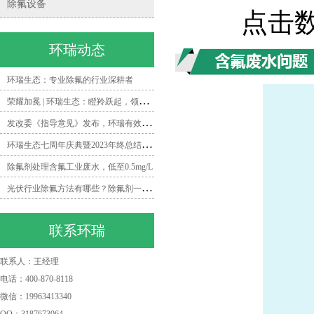
除氟设备
点击数：
环瑞动态
环瑞生态：专业除氟的行业深耕者
荣
耀加冕 | 环瑞生态：瞪羚跃起，领跑除氟领域新时代
发
改委《指导意见》发布，环瑞有效打造矿井水除氟一体化解决方案
环
瑞生态七周年庆典暨2023年终总结会圆满落幕
除氟剂处理含氟工业废水，低至0.5mg/L
光
伏行业除氟方法有哪些？除氟剂一招帮你搞定！
联系环瑞
联系人：王经理
电话：400-870-8118
微信：19963413340